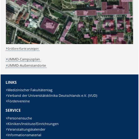
Sicherheitsabfrage:
Lösung:
Größere Karte anzeigen
UMMD-Campusplan
UMMD-Außenstandorte
LINKS
Medizinischer Fakultätentag
Verband der Universitätsklinika Deutschlands e.V. (VUD)
Fördervereine
SERVICE
Personensuche
Kliniken/Institute/Einrichtungen
Veranstaltungskalender
Informationsmaterial