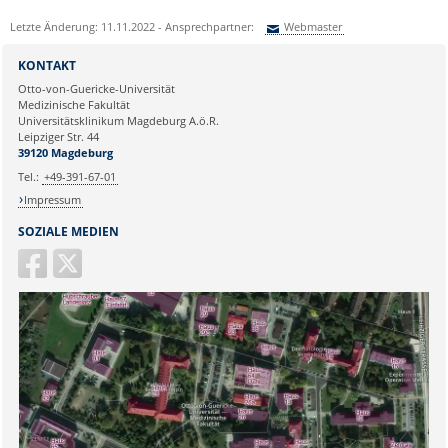
Letzte Änderung: 11.11.2022 - Ansprechpartner:
Webmaster
Sie können eine Nachricht versenden an:
Webmaster
KONTAKT
Ihre E-Mailadresse:
Otto-von-Guericke-Universität
Medizinische Fakultät
Universitätsklinikum Magdeburg A.ö.R.
Ihr Anliegen:
Leipziger Str. 44
39120 Magdeburg
Tel.:
+49-391-67-01
Impressum
SOZIALE MEDIEN