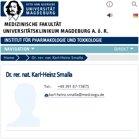
MEDIZINISCHE FAKULTÄT
UNIVERSITÄTSKLINIKUM MAGDEBURG A. ö. R.
INSTITUT FÜR PHARMAKOLOGIE UND TOXIKOLOGIE
DAS INSTITUT
Home
Neurale Plastizität und Kommunikation
Dr. rer. nat. Karl-Heinz Smalla
DAS TEAM
FORSCHUNG
Dr. rer. nat. Karl-Heinz Smalla
STUDIUM & LEHRE
Tel.:
+49 391 67-15875
ANFAHRT
karl-heinz.smalla@med.ovgu.de