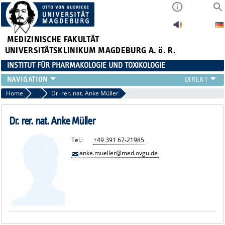
MEDIZINISCHE FAKULTÄT
UNIVERSITÄTSKLINIKUM MAGDEBURG A. ö. R.
INSTITUT FÜR PHARMAKOLOGIE UND TOXIKOLOGIE
DAS INSTITUT
Home
Neurale Plastizität und Kommunikation
Dr. rer. nat. Anke Müller
DAS TEAM
FORSCHUNG
Dr. rer. nat. Anke Müller
STUDIUM & LEHRE
Tel.:
+49 391 67-21985
ANFAHRT
anke.mueller@med.ovgu.de