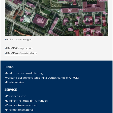
Sicherheitsabfrage:
Lösung:
Größere Karte anzeigen
UMMD-Campusplan
UMMD-Außenstandorte
LINKS
Medizinischer Fakultätentag
Verband der Universitätsklinika Deutschlands e.V. (VUD)
Fördervereine
SERVICE
Personensuche
Kliniken/Institute/Einrichtungen
Veranstaltungskalender
Informationsmaterial