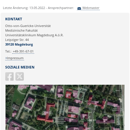
Letzte Änderung: 13.05.2022 - Ansprechpartner:
Webmaster
Sie können eine Nachricht versenden an:
Webmaster
KONTAKT
Ihre E-Mailadresse:
Otto-von-Guericke-Universität
Medizinische Fakultät
Universitätsklinikum Magdeburg A.ö.R.
Ihr Anliegen:
Leipziger Str. 44
39120 Magdeburg
Tel.:
+49-391-67-01
Impressum
SOZIALE MEDIEN