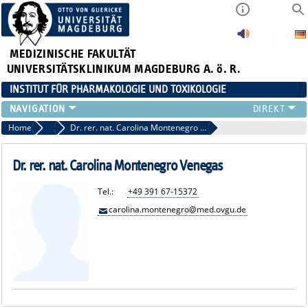
MEDIZINISCHE FAKULTÄT
UNIVERSITÄTSKLINIKUM MAGDEBURG A. ö. R.
INSTITUT FÜR PHARMAKOLOGIE UND TOXIKOLOGIE
DAS INSTITUT
Home
Neurale Plastizität und Kommunikation
Dr. rer. nat. Carolina Montenegro Venegas
DAS TEAM
FORSCHUNG
Dr. rer. nat. Carolina Montenegro Venegas
STUDIUM & LEHRE
Tel.:
+49 391 67-15372
ANFAHRT
carolina.montenegro@med.ovgu.de