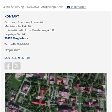
Letzte Änderung: 13.05.2022 - Ansprechpartner:
Webmaster
Sie können eine Nachricht versenden an:
Webmaster
KONTAKT
Ihre E-Mailadresse:
Otto-von-Guericke-Universität
Medizinische Fakultät
Universitätsklinikum Magdeburg A.ö.R.
Ihr Anliegen:
Leipziger Str. 44
39120 Magdeburg
Tel.:
+49-391-67-01
Impressum
SOZIALE MEDIEN