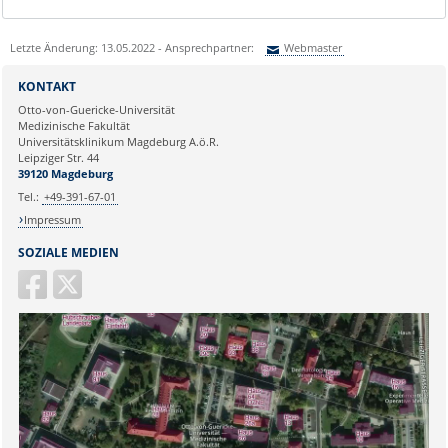
Letzte Änderung: 13.05.2022 - Ansprechpartner:
Webmaster
Sie können eine Nachricht versenden an:
Webmaster
KONTAKT
Ihre E-Mailadresse:
Otto-von-Guericke-Universität
Medizinische Fakultät
Universitätsklinikum Magdeburg A.ö.R.
Ihr Anliegen:
Leipziger Str. 44
39120 Magdeburg
Tel.:
+49-391-67-01
Impressum
SOZIALE MEDIEN