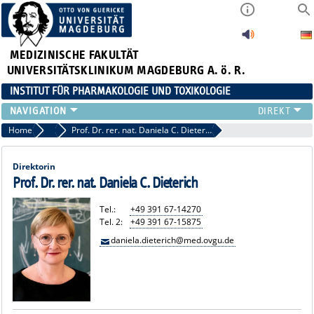
MEDIZINISCHE FAKULTÄT
UNIVERSITÄTSKLINIKUM MAGDEBURG A. ö. R.
INSTITUT FÜR PHARMAKOLOGIE UND TOXIKOLOGIE
DAS INSTITUT
Home
Neurale Plastizität und Kommunikation
Prof. Dr. rer. nat. Daniela C. Dieterich
DAS TEAM
FORSCHUNG
Direktorin
STUDIUM & LEHRE
Prof. Dr. rer. nat. Daniela C. Dieterich
ANFAHRT
Tel.:
+49 391 67-14270
Tel. 2:
+49 391 67-15875
daniela.dieterich@med.ovgu.de