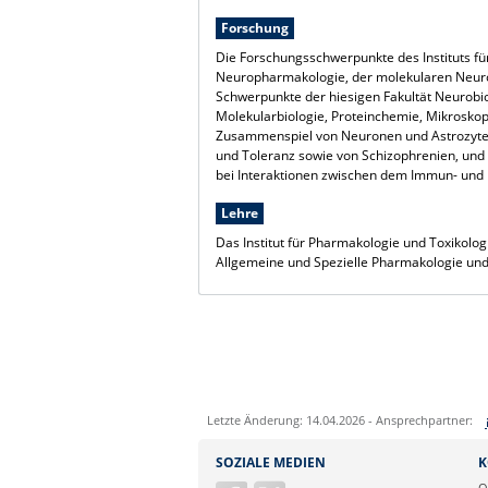
Forschung
Die Forschungsschwerpunkte des Instituts fü
Neuropharmakologie, der molekularen Neuro
Schwerpunkte der hiesigen Fakultät Neurobi
Molekularbiologie, Proteinchemie, Mikrosko
Zusammenspiel von Neuronen und Astrozyten b
und Toleranz sowie von Schizophrenien, und
bei Interaktionen zwischen dem Immun- und
Lehre
Das Institut für Pharmakologie und Toxikolo
Allgemeine und Spezielle Pharmakologie und
Letzte Änderung: 14.04.2026 - Ansprechpartner:
Sie können eine Nachricht versenden an:
SOZIALE MEDIEN
K
Ihre E-Mailadresse:
O