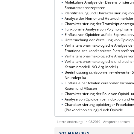
Molekulare Analyse der Desensibilisierun
Somatostatinrezeptoren
Identifizierung und Charakterisierung von
Analyse der Homo- und Heterodimerisier
Charakterisierung der Transkriptionsregu
Funktionelle Analyse von Polymorphismen
Einfluss von Opioiden auf die Expression
Untersuchung der Verteilung von Opioid
Verhaltenspharmakologische Analyse der T
Emotionalität, konditionierte Platzprefere
Verhaltenspharmakologische Analyse von 
Verhaltenspharmakologische und biochem
Ketaminmodell, NO-Arg-Modell)
Beeinflussung schizophrenie-relevanter S
Neuroleptika
Einfluss einer fokalen cerebralen Ischäm
Ratten und Mäusen
Charakterisierung der Rolle von Opioid- 
Analyse von Opioiden bei Induktion und A
Charakterisierung opioiderger Protekt
(Präkonditionierung) durch Opioide
Letzte Änderung: 14.08.2019 - Ansprechpartner:
Sie können eine Nachricht versenden an:
SOZIALE MEDIEN
K