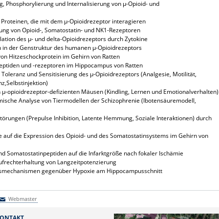
g, Phosphorylierung und Internalisierung von µ-Opioid- und
 Proteinen, die mit dem µ-Opioidrezeptor interagieren
ung von Opioid-, Somatostatin- und NK1-Rezeptoren
lation des µ- und delta-Opioidrezeptors durch Zytokine
 in der Genstruktur des humanen µ-Opioidrezeptors
 von Hitzeschockprotein im Gehirn von Ratten
peptiden und -rezeptoren im Hippocampus von Ratten
oleranz und Sensitisierung des µ-Opioidrezeptors (Analgesie, Motilität,
nz,Selbstinjektion)
µ-opioidrezeptor-defizienten Mäusen (Kindling, Lernen und Emotionalverhalten)
ische Analyse von Tiermodellen der Schizophrenie (Ibotensäuremodell,
törungen (Prepulse Inhibition, Latente Hemmung, Soziale Interaktionen) durch
ie auf die Expression des Opioid- und des Somatostatinsystems im Gehirn von
und Somatostatinpeptiden auf die Infarktgröße nach fokaler Ischämie
ufrechterhaltung von Langzeitpotenzierung
ionsmechanismen gegenüber Hypoxie am Hippocampusschnitt
Webmaster
Webmaster
ONTAKT