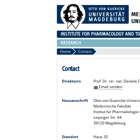
ME
UN
INSTITUTE FOR PHARMACOLOGY AND TO
RESEARCH
Home
Contact
Contact
Direktorin
Prof. Dr. rer. nat. Daniela 
Email senden
Hausanschrift
Otto-von-Guericke-Univer
Medizinische Fakultät
Institut für Pharmakologie
Leipziger Str. 44
39120 Magdeburg
Standort
Haus 20