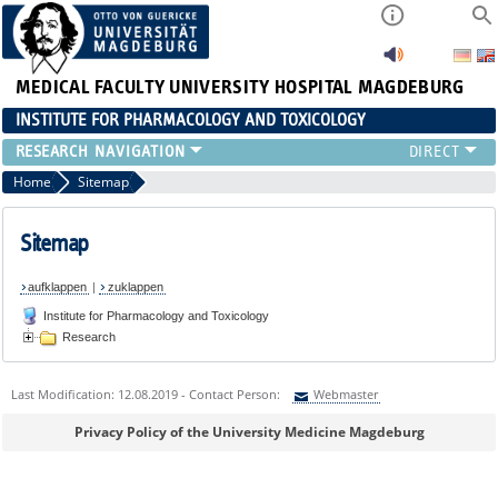
MEDICAL FACULTY
UNIVERSITY HOSPITAL MAGDEBURG
INSTITUTE FOR PHARMACOLOGY AND TOXICOLOGY
RESEARCH
Home
Sitemap
Sitemap
aufklappen
|
zuklappen
Institute for Pharmacology and Toxicology
Research
Last Modification: 12.08.2019 - Contact Person:
Webmaster
Sie können eine Nachricht versenden an:
Webmaster
Privacy Policy of the University Medicine Magdeburg
Ihre E-Mailadresse: